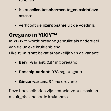
functies;
helpt
cellen beschermen tegen oxidatieve
stress
;
verhoogt de
ijzeropname
uit de voeding.
Oregano in YIXIY™
In
YIXIY™
wordt oregano gebruikt als onderdeel
van de unieke kruidenblend.
Elke
15 ml shot
bevat afhankelijk van de variant:
Berry-variant:
0,67 mg oregano
Rosehip-variant:
0,78 mg oregano
Ginger-variant:
3,4 mg oregano
Deze hoeveelheden zijn bedoeld voor smaak en
de uitgebalanceerde kruidenmix.